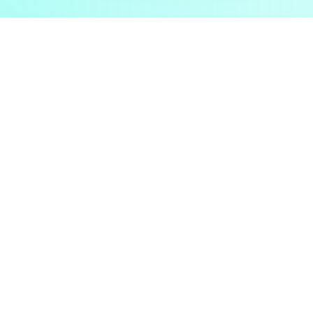
Notre Engagement
La satisfaction client grace à
nos
solutions
Experts dans nos domaines, nous vous guidons avec
maîtrise dans vos projets logiciels, télécoms et
informatiques.